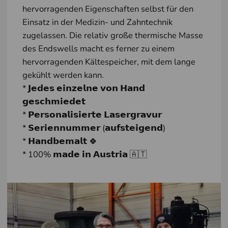
hervorragenden Eigenschaften selbst für den
Einsatz in der Medizin- und Zahntechnik
zugelassen. Die relativ große thermische Masse
des Endswells macht es ferner zu einem
hervorragenden Kältespeicher, mit dem lange
gekühlt werden kann.
* 𝗝𝗲𝗱𝗲𝘀 𝗲𝗶𝗻𝘇𝗲𝗹𝗻𝗲 𝘃𝗼𝗻 𝗛𝗮𝗻𝗱
𝗴𝗲𝘀𝗰𝗵𝗺𝗶𝗲𝗱𝗲𝘁
* 𝗣𝗲𝗿𝘀𝗼𝗻𝗮𝗹𝗶𝘀𝗶𝗲𝗿𝘁𝗲 𝗟𝗮𝘀𝗲𝗿𝗴𝗿𝗮𝘃𝘂𝗿
* 𝗦𝗲𝗿𝗶𝗲𝗻𝗻𝘂𝗺𝗺𝗲𝗿 (𝗮𝘂𝗳𝘀𝘁𝗲𝗶𝗴𝗲𝗻𝗱)
* 𝗛𝗮𝗻𝗱𝗯𝗲𝗺𝗮𝗹𝘁 🍀
* 100% 𝗺𝗮𝗱𝗲 𝗶𝗻 𝗔𝘂𝘀𝘁𝗿𝗶𝗮 🇦🇹