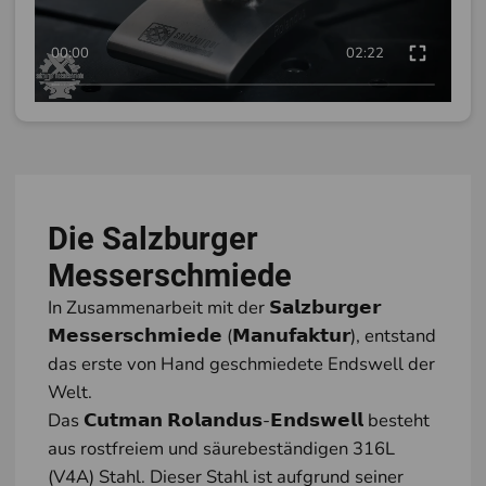
00:00
02:22
Die Salzburger
Messerschmiede
In Zusammenarbeit mit der 𝗦𝗮𝗹𝘇𝗯𝘂𝗿𝗴𝗲𝗿
𝗠𝗲𝘀𝘀𝗲𝗿𝘀𝗰𝗵𝗺𝗶𝗲𝗱𝗲 (𝗠𝗮𝗻𝘂𝗳𝗮𝗸𝘁𝘂𝗿), entstand
das erste von Hand geschmiedete Endswell der
Welt.
Das 𝗖𝘂𝘁𝗺𝗮𝗻 𝗥𝗼𝗹𝗮𝗻𝗱𝘂𝘀-𝗘𝗻𝗱𝘀𝘄𝗲𝗹𝗹 besteht
aus rostfreiem und säurebeständigen 316L
(V4A) Stahl. Dieser Stahl ist aufgrund seiner