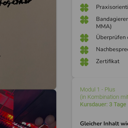
Praxisorien
Bandagieren
MMA)
Überprüfen d
Nachbespre
Zertifikat
Modul 1 - Plus
(in Kombination mit
Kursdauer: 3 Tage
Gleicher Inhalt wi