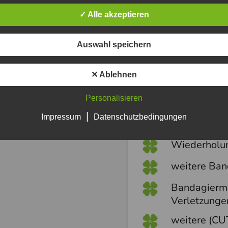
✓ Alle akzeptieren
Auswahl speichern
✕ Ablehnen
Modul 2 - Advance
Personalisieren
Kursdauer: 1 1/2 
|
Impressum
Datenschutzbedingungen
Wiederholun
weitere Ban
Bandagiermö
Verletzunge
weitere (CU