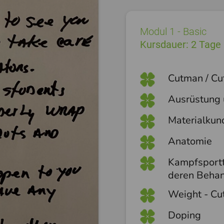
Modul 1 - Basic
Kursdauer: 2 Tage
Cutman / Cu
Ausrüstung 
Materialkun
Anatomie
Kampfsportt
deren Beha
Weight - Cu
Doping