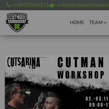
+436503569911
r.aicher@cutmanrolandus
HOME
TEAM