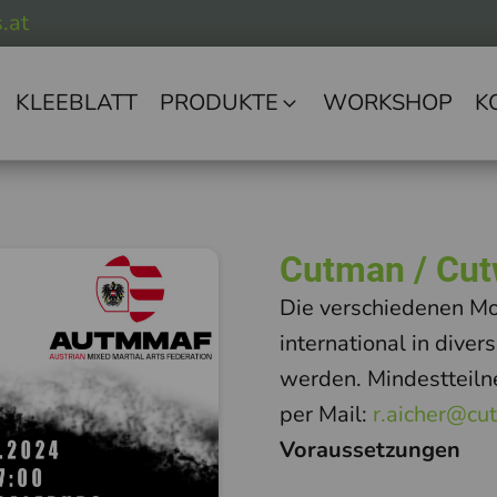
.at
KLEEBLATT
PRODUKTE
WORKSHOP
K
Cutman / Cu
Die verschiedenen Mo
international in dive
werden. Mindestteiln
per Mail:
r.aicher@cu
Voraussetzungen