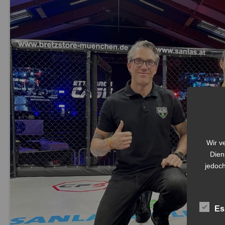
Wir v
Dien
jedoch
Es